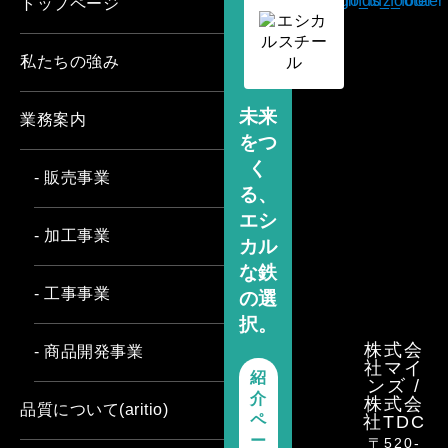
トップページ
私たちの強み
未来
業務案内
をつ
く
- 販売事業
る、
エシ
- 加工事業
カル
な鉄
- 工事事業
の選
択。
株式会
- 商品開発事業
社マイ
紹
ンズ /
介
株式会
品質について(aritio)
ペ
社TDC
ー
〒520-