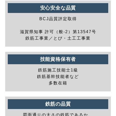
安心安全な品質
BCJ品質評定取得
滋賀県知事 許可（般-2）第13547号
鉄筋工事業／とび・土工工事業
技能資格保有者
鉄筋施工技能士1級
鉄筋基幹技能者など
多数在籍
鉄筋の品質
図面通りの太さの鉄筋であるか、