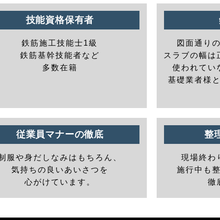
技能資格保有者
鉄筋施工技能士1級
図面通り
鉄筋基幹技能者など
スラブの幅は
多数在籍
使われてい
基礎業者様
従業員マナーの徹底
整
制服や身だしなみはもちろん、
現場終わ
気持ちの良いあいさつを
施行中も
心がけています。
徹