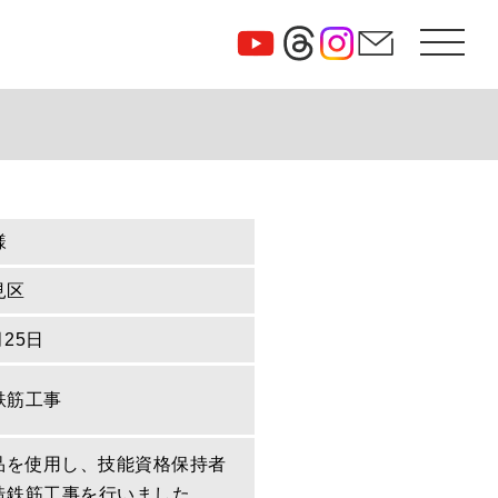
様
見区
月25日
鉄筋工事
定品を使用し、技能資格保持者
造鉄筋工事を行いました。