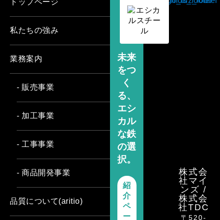
トップページ
私たちの強み
未来
業務案内
をつ
く
- 販売事業
る、
エシ
- 加工事業
カル
な鉄
- 工事事業
の選
択。
株式会
- 商品開発事業
社マイ
紹
ンズ /
介
株式会
品質について(aritio)
ペ
社TDC
ー
〒520-