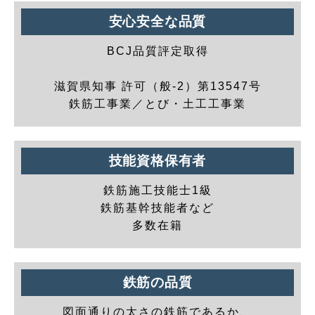
安心安全な品質
BCJ品質評定取得
滋賀県知事 許可（般-2）第13547号
鉄筋工事業／とび・土工工事業
技能資格保有者
鉄筋施工技能士1級
鉄筋基幹技能者など
多数在籍
鉄筋の品質
図面通りの太さの鉄筋であるか、