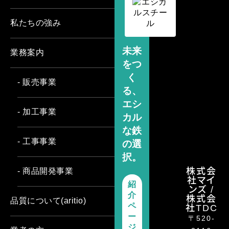
私たちの強み
未来
業務案内
をつ
く
- 販売事業
る、
エシ
- 加工事業
カル
な鉄
- 工事事業
の選
択。
株式会
- 商品開発事業
社マイ
紹
ンズ /
介
株式会
品質について(aritio)
社TDC
ペ
ー
〒520-
ジ