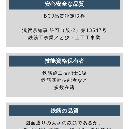
安心安全な品質
BCJ品質評定取得
滋賀県知事 許可（般-2）第13547号
鉄筋工事業／とび・土工工事業
技能資格保有者
鉄筋施工技能士1級
鉄筋基幹技能者など
多数在籍
鉄筋の品質
図面通りの太さの鉄筋であるか、