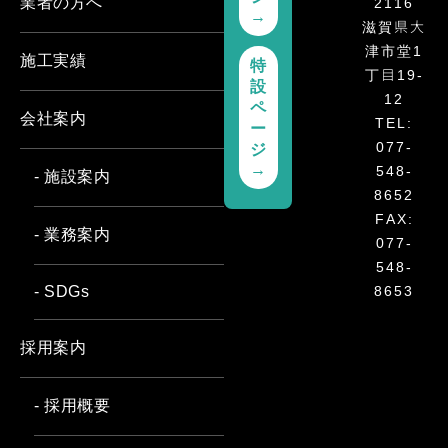
2116
業者の方へ
→
滋賀県大
津市堂1
施工実績
特
丁目19-
設
12
ペ
会社案内
TEL:
ー
077-
ジ
548-
→
- 施設案内
8652
FAX:
- 業務案内
077-
548-
8653
- SDGs
採用案内
- 採用概要