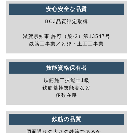
安心安全な品質
BCJ品質評定取得
滋賀県知事 許可（般-2）第13547号
鉄筋工事業／とび・土工工事業
技能資格保有者
鉄筋施工技能士1級
鉄筋基幹技能者など
多数在籍
鉄筋の品質
図面通りの太さの鉄筋であるか、