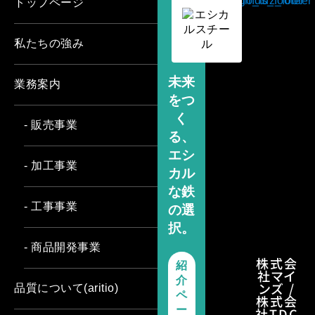
トップページ
私たちの強み
未来
業務案内
をつ
く
- 販売事業
る、
エシ
- 加工事業
カル
な鉄
- 工事事業
の選
択。
- 商品開発事業
株式会
紹
社マイ
介
ンズ /
品質について(aritio)
ペ
株式会
ー
社TDC