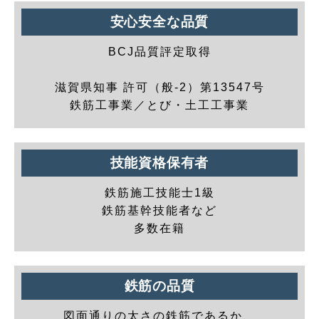
安心安全な品質
BCJ品質評定取得
滋賀県知事 許可（般-2）第13547号
鉄筋工事業／とび・土工工事業
技能資格保有者
鉄筋施工技能士1級
鉄筋基幹技能者など
多数在籍
鉄筋の品質
図面通りの太さの鉄筋であるか、