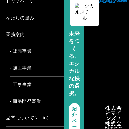
トップページ
私たちの強み
未来
業務案内
をつ
く
- 販売事業
る、
エシ
- 加工事業
カル
な鉄
- 工事事業
の選
択。
- 商品開発事業
株式会
紹
社マイ
介
ンズ /
品質について(aritio)
ペ
株式会
ー
社TDC