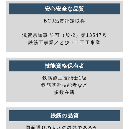
安心安全な品質
BCJ品質評定取得
滋賀県知事 許可（般-2）第13547号
鉄筋工事業／とび・土工工事業
技能資格保有者
鉄筋施工技能士1級
鉄筋基幹技能者など
多数在籍
鉄筋の品質
図面通りの太さの鉄筋であるか、