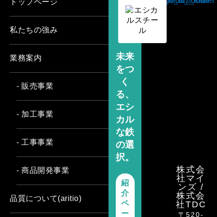
トップページ
私たちの強み
未来
業務案内
をつ
く
- 販売事業
る、
エシ
- 加工事業
カル
な鉄
- 工事事業
の選
択。
株式会
- 商品開発事業
社マイ
紹
ンズ /
介
株式会
品質について(aritio)
ペ
社TDC
ー
〒520-