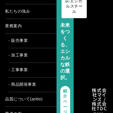
私たちの強み
未来
業務案内
をつ
く
- 販売事業
る、
エシ
- 加工事業
カル
な鉄
- 工事事業
の選
択。
- 商品開発事業
株式会
紹
社マイ
介
ンズ /
品質について(aritio)
ペ
株式会
ー
社TDC
ジ