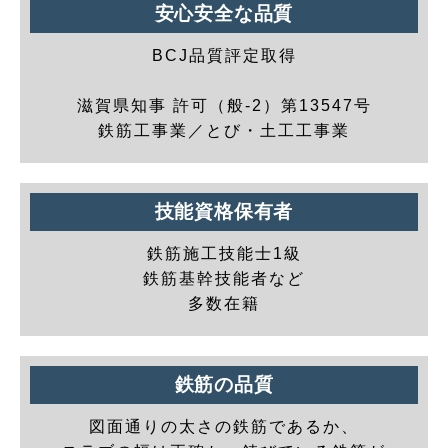
安心安全な品質
BCJ品質評定取得
滋賀県知事 許可（般-2）第13547号
鉄筋工事業／とび・土工工事業
技能資格保有者
鉄筋施工技能士1級
鉄筋基幹技能者など
多数在籍
鉄筋の品質
図面通りの太さの鉄筋であるか、