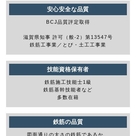
安心安全な品質
BCJ品質評定取得
滋賀県知事 許可（般-2）第13547号
鉄筋工事業／とび・土工工事業
技能資格保有者
鉄筋施工技能士1級
鉄筋基幹技能者など
多数在籍
鉄筋の品質
図面通りの太さの鉄筋であるか、