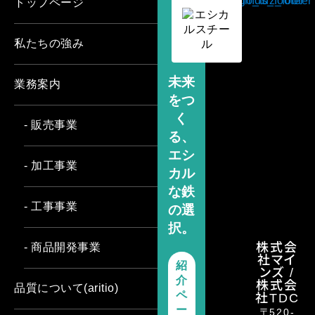
トップページ
私たちの強み
未来
業務案内
をつ
く
- 販売事業
る、
エシ
- 加工事業
カル
な鉄
- 工事事業
の選
択。
株式会
- 商品開発事業
社マイ
紹
ンズ /
介
株式会
品質について(aritio)
社TDC
ペ
ー
〒520-