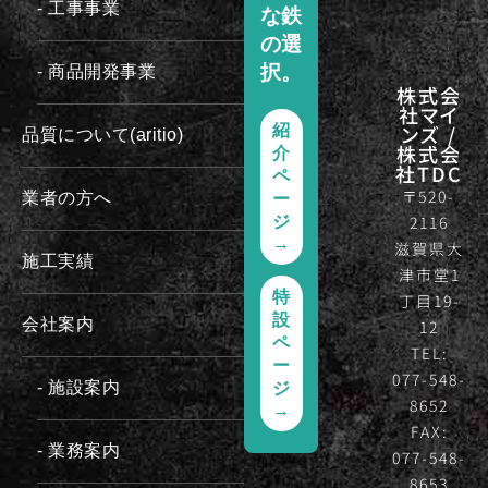
- 工事事業
な鉄
の選
択。
- 商品開発事業
株式会
社マイ
ンズ /
紹
品質について(aritio)
株式会
介
社TDC
ペ
〒520-
業者の方へ
ー
2116
ジ
→
滋賀県大
施工実績
津市堂1
特
丁目19-
設
会社案内
12
ペ
TEL:
ー
077-548-
- 施設案内
ジ
8652
→
FAX:
- 業務案内
077-548-
8653