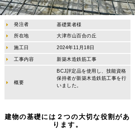
発注者
基礎業者様
所在地
大津市山百合の丘
施工日
2024年11月18日
工事内容
新築木造鉄筋工事
BCJ評定品を使用し、技能資格
保持者が新築木造鉄筋工事を行
概要
いました。
建物の基礎には２つの大切な役割があ
ります。