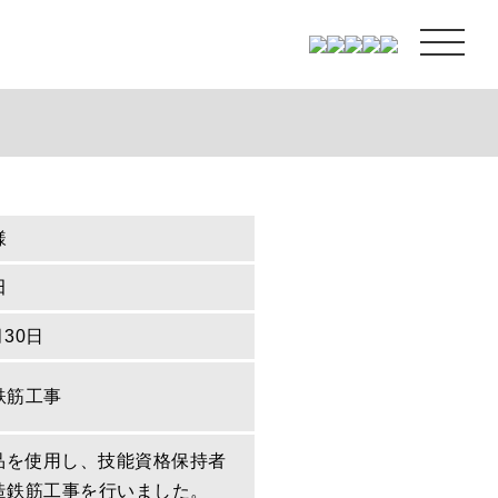
様
田
月30日
鉄筋工事
定品を使用し、技能資格保持者
造鉄筋工事を行いました。