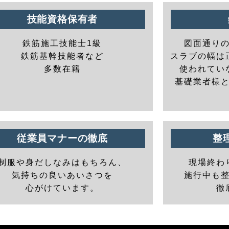
技能資格保有者
鉄筋施工技能士1級
図面通り
鉄筋基幹技能者など
スラブの幅は
多数在籍
使われてい
基礎業者様
従業員マナーの徹底
整
制服や身だしなみはもちろん、
現場終わ
気持ちの良いあいさつを
施行中も
心がけています。
徹