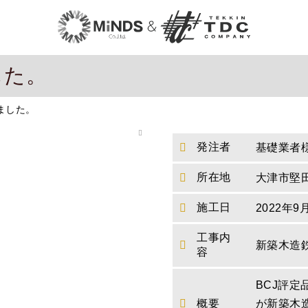
した。
ました。
発注者
基礎業者
所在地
大津市堅
施工日
2022年9
工事内
新築木造
容
BCJ評
概要
が新築木