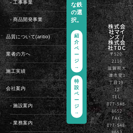
- 工事事業
な鉄
の選
択。
- 商品開発事業
株式会
社マイ
ンズ /
紹
品質について(aritio)
株式会
介
社TDC
ペ
〒520-
業者の方へ
ー
2116
ジ
→
滋賀県大
施工実績
津市堂1
特
丁目19-
設
会社案内
12
ペ
TEL:
ー
077-548-
- 施設案内
ジ
8652
→
FAX:
- 業務案内
077-548-
8653