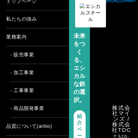
トップページ
私たちの強み
未来
業務案内
をつ
く
- 販売事業
る、
エシ
- 加工事業
カル
な鉄
- 工事事業
の選
択。
株式会
- 商品開発事業
社マイ
紹
ンズ /
介
株式会
品質について(aritio)
ペ
社TDC
ー
〒520-