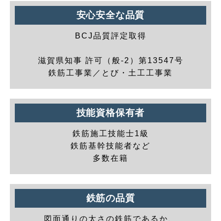
安心安全な品質
BCJ品質評定取得
滋賀県知事 許可（般-2）第13547号
鉄筋工事業／とび・土工工事業
技能資格保有者
鉄筋施工技能士1級
鉄筋基幹技能者など
多数在籍
鉄筋の品質
図面通りの太さの鉄筋であるか、