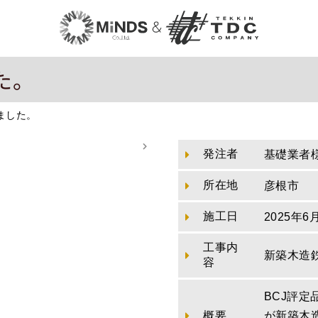
た。
ました。
発注者
基礎業者
所在地
彦根市
施工日
2025年6
工事内
新築木造
容
BCJ評
概要
が新築木