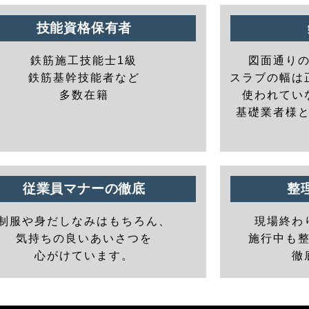
技能資格保有者
鉄筋施工技能士1級
図面通り
鉄筋基幹技能者など
スラブの幅は
多数在籍
使われてい
基礎業者様
従業員マナーの徹底
整
制服や身だしなみはもちろん、
現場終わ
気持ちの良いあいさつを
施行中も
心がけています。
徹