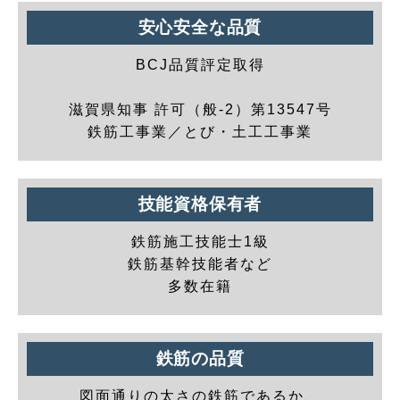
安心安全な品質
BCJ品質評定取得
滋賀県知事 許可（般-2）第13547号
鉄筋工事業／とび・土工工事業
技能資格保有者
鉄筋施工技能士1級
鉄筋基幹技能者など
多数在籍
鉄筋の品質
図面通りの太さの鉄筋であるか、