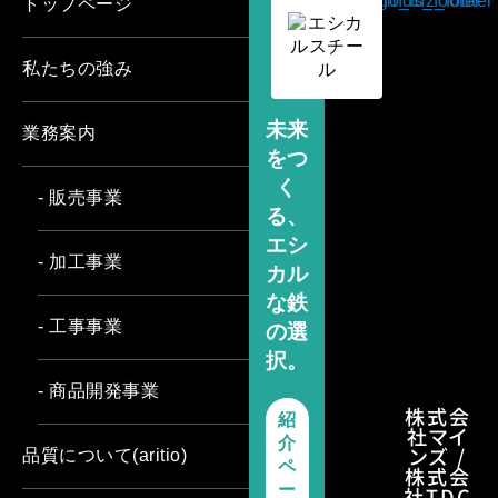
トップページ
私たちの強み
未来
業務案内
をつ
く
- 販売事業
る、
エシ
- 加工事業
カル
な鉄
- 工事事業
の選
択。
- 商品開発事業
株式会
紹
社マイ
介
ンズ /
品質について(aritio)
ペ
株式会
ー
社TDC