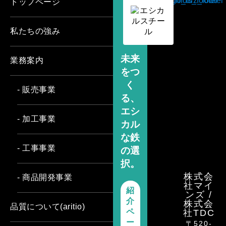
トップページ
私たちの強み
未来
業務案内
をつ
く
- 販売事業
る、
エシ
- 加工事業
カル
な鉄
- 工事事業
の選
択。
株式会
- 商品開発事業
社マイ
紹
ンズ /
介
株式会
品質について(aritio)
ペ
社TDC
ー
〒520-