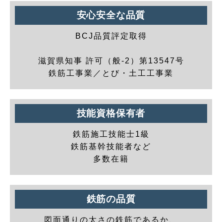
安心安全な品質
BCJ品質評定取得
滋賀県知事 許可（般-2）第13547号
鉄筋工事業／とび・土工工事業
技能資格保有者
鉄筋施工技能士1級
鉄筋基幹技能者など
多数在籍
鉄筋の品質
図面通りの太さの鉄筋であるか、