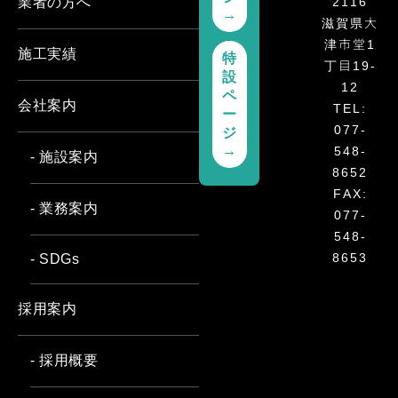
2116
業者の方へ
→
滋賀県大
津市堂1
施工実績
特
丁目19-
設
12
ペ
会社案内
TEL:
ー
077-
ジ
→
548-
- 施設案内
8652
FAX:
- 業務案内
077-
548-
8653
- SDGs
採用案内
- 採用概要