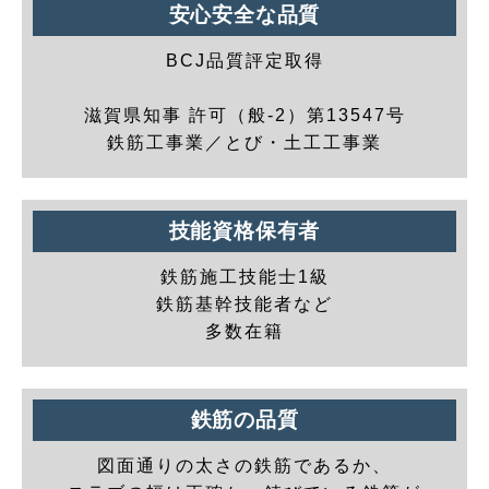
安心安全な品質
BCJ品質評定取得
滋賀県知事 許可（般-2）第13547号
鉄筋工事業／とび・土工工事業
技能資格保有者
鉄筋施工技能士1級
鉄筋基幹技能者など
多数在籍
鉄筋の品質
図面通りの太さの鉄筋であるか、