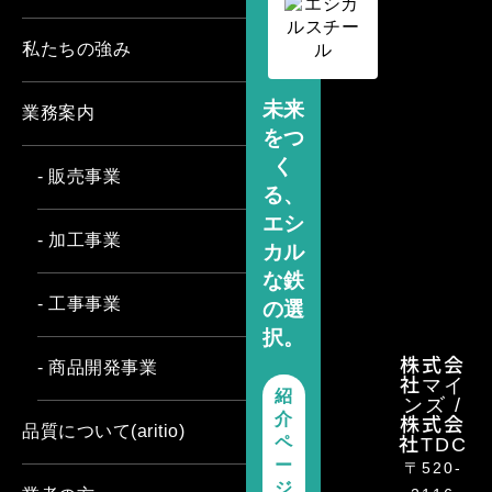
私たちの強み
未来
業務案内
をつ
く
- 販売事業
る、
エシ
- 加工事業
カル
な鉄
- 工事事業
の選
択。
株式会
- 商品開発事業
社マイ
紹
ンズ /
介
株式会
品質について(aritio)
ペ
社TDC
ー
〒520-
ジ