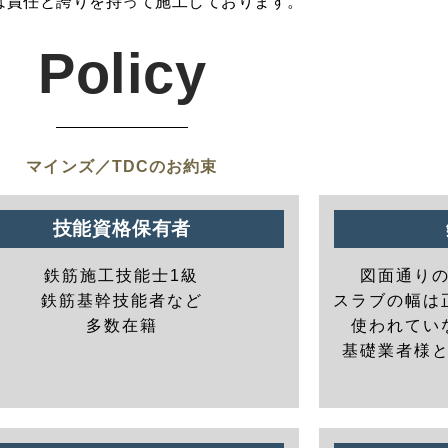
は責任と誇りを持って施工しております。
Policy
マインズ／TDCのお約束
技能資格保有者
鉄筋施工技能士1級
図面通り
鉄筋基幹技能者など
スラブの幅は
多数在籍
使われてい
基礎業者様