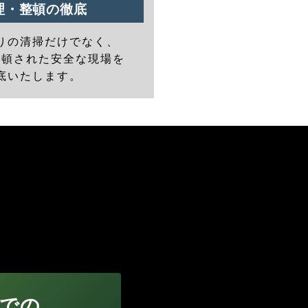
理・整頓の徹底
りの清掃だけでなく、
整頓された安全な現場を
底いたします。
での