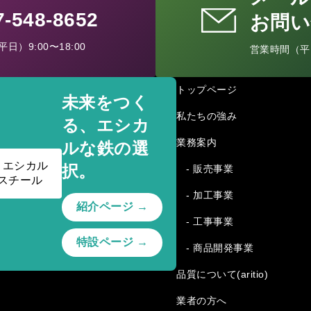
77-548-8652
お問い
日）9:00〜18:00
営業時間（平日）
トップページ
未来をつく
私たちの強み
る、エシカ
業務案内
ルな鉄の選
択。
- 販売事業
- 加工事業
紹介ページ →
- 工事事業
特設ページ →
- 商品開発事業
品質について(aritio)
業者の方へ