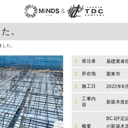
した。
ました。
発注者
基礎業者
所在地
栗東市
施工日
2022年8
工事内
新築木造
容
BCJ評
概要
が新築木