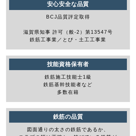
安心安全な品質
BCJ品質評定取得
滋賀県知事 許可（般-2）第13547号
鉄筋工事業／とび・土工工事業
技能資格保有者
鉄筋施工技能士1級
鉄筋基幹技能者など
多数在籍
鉄筋の品質
図面通りの太さの鉄筋であるか、