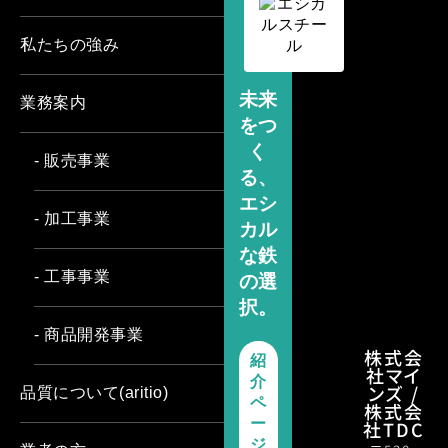
私たちの強み
未来
業務案内
をつ
く
- 販売事業
る、
エシ
- 加工事業
カル
な鉄
- 工事事業
の選
択。
- 商品開発事業
株式会
紹
社マイ
介
ンズ /
品質について(aritio)
ペ
株式会
ー
社TDC
ジ