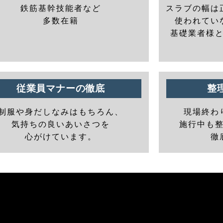
鉄筋基幹技能者など
スラブの幅は
多数在籍
使われてい
基礎業者様
従業員マナーの徹底
整
制服や身だしなみはもちろん、
現場終わ
気持ちの良いあいさつを
施行中も
心がけています。
徹