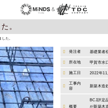
した。
ました。
発注者
基礎業者
所在地
甲賀市水
施工日
2022年1
工事内
新築木造
容
BCJ評
概要
が新築木