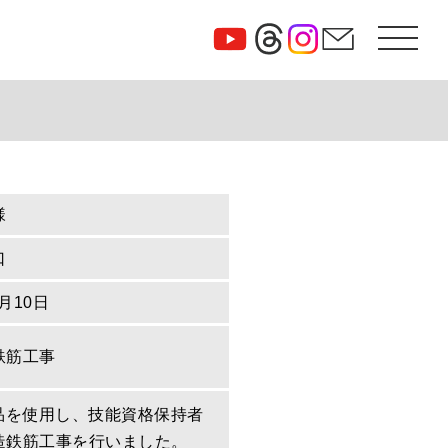
様
口
1月10日
鉄筋工事
定品を使用し、技能資格保持者
造鉄筋工事を行いました。