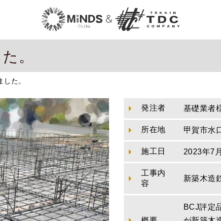
した。
ました。
発注者
基礎業者
所在地
甲賀市水
施工日
2023年7
工事内
新築木造
容
BCJ評
概要
が新築木