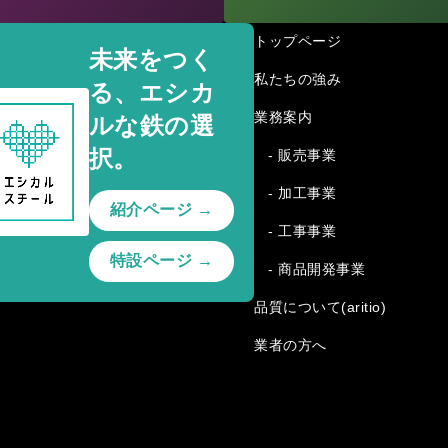
トップページ
未来をつく
私たちの強み
る、エシカ
業務案内
ルな鉄の選
択。
- 販売事業
- 加工事業
紹介ページ →
- 工事事業
特設ページ →
- 商品開発事業
品質について(aritio)
業者の方へ