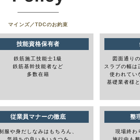
マインズ／TDCのお約束
技能資格保有者
鉄筋施工技能士1級
図面通り
鉄筋基幹技能者など
スラブの幅は
多数在籍
使われてい
基礎業者様
従業員マナーの徹底
整
制服や身だしなみはもちろん、
現場終わ
気持ちの良いあいさつを
施行中も