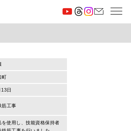
様
口町
月13日
鉄筋工事
定品を使用し、技能資格保持者
造鉄筋工事を行いました。