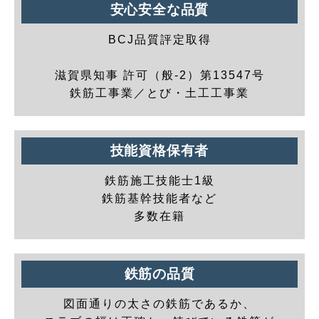
安心安全な品質
BCJ品質評定取得
滋賀県知事 許可（般-2）第13547号
鉄筋工事業／とび・土工工事業
技能資格保有者
鉄筋施工技能士1級
鉄筋基幹技能者など
多数在籍
鉄筋の品質
図面通りの太さの鉄筋であるか、