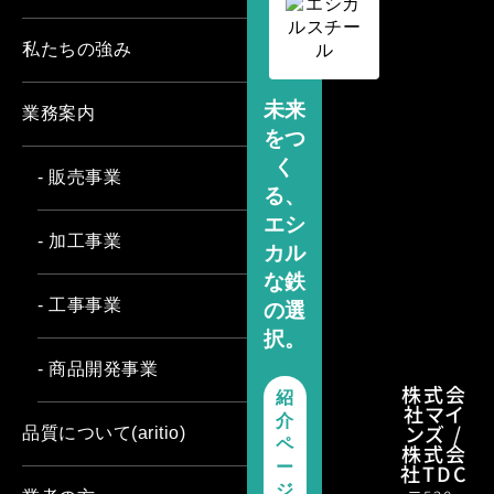
私たちの強み
未来
業務案内
をつ
く
- 販売事業
る、
エシ
- 加工事業
カル
な鉄
- 工事事業
の選
択。
- 商品開発事業
株式会
紹
社マイ
介
ンズ /
品質について(aritio)
ペ
株式会
ー
社TDC
ジ