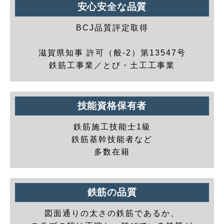
安心安全な品質
BCJ品質評定取得
滋賀県知事 許可（般-2）第13547号
鉄筋工事業／とび・土工工事業
技能資格保有者
鉄筋施工技能士1級
鉄筋基幹技能者など
多数在籍
鉄筋の品質
図面通りの太さの鉄筋であるか、