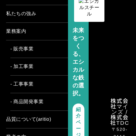
私たちの強み
未来
業務案内
をつ
く
- 販売事業
る、
エシ
- 加工事業
カル
な鉄
- 工事事業
の選
択。
株式会
- 商品開発事業
社マイ
紹
ンズ /
介
株式会
品質について(aritio)
ペ
社TDC
ー
〒520-
ジ