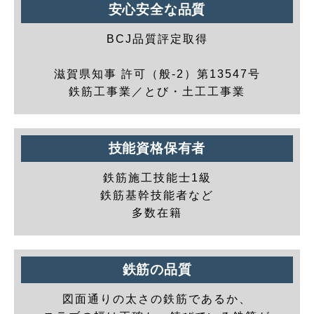
安心安全な品質
BCJ品質評定取得
滋賀県知事 許可（般-2）第13547号
鉄筋工事業／とび・土工工事業
技能資格保有者
鉄筋施工技能士1級
鉄筋基幹技能者など
多数在籍
鉄筋の品質
図面通りの太さの鉄筋であるか、