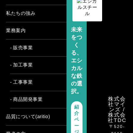
私たちの強み
未来
業務案内
をつ
く
- 販売事業
る、
エシ
- 加工事業
カル
な鉄
- 工事事業
の選
択。
株式会
- 商品開発事業
社マイ
紹
ンズ /
介
株式会
品質について(aritio)
ペ
社TDC
ー
〒520-
ジ