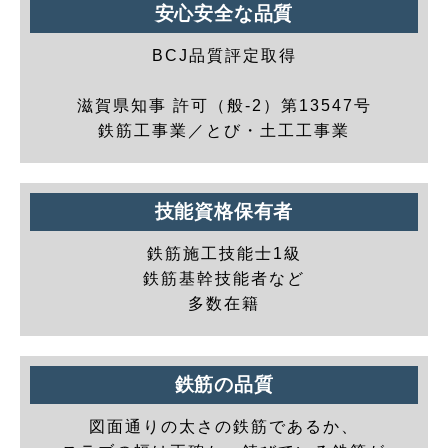
安心安全な品質
BCJ品質評定取得
滋賀県知事 許可（般-2）第13547号
鉄筋工事業／とび・土工工事業
技能資格保有者
鉄筋施工技能士1級
鉄筋基幹技能者など
多数在籍
鉄筋の品質
図面通りの太さの鉄筋であるか、