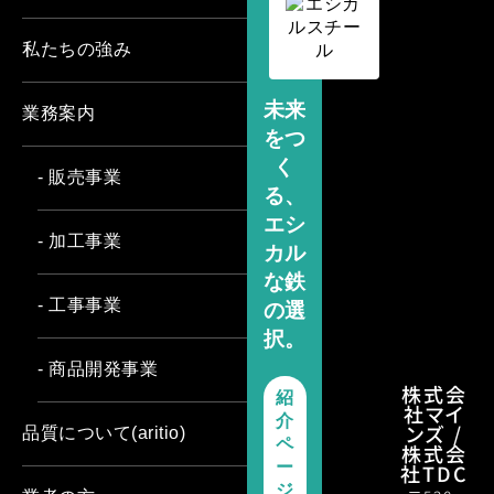
私たちの強み
未来
業務案内
をつ
く
- 販売事業
る、
エシ
- 加工事業
カル
な鉄
- 工事事業
の選
択。
- 商品開発事業
株式会
紹
社マイ
介
ンズ /
品質について(aritio)
ペ
株式会
ー
社TDC
ジ