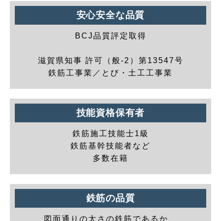
安心安全な品質
BCJ品質評定取得
滋賀県知事 許可（般-2）第13547号
鉄筋工事業／とび・土工工事業
技能資格保有者
鉄筋施工技能士1級
鉄筋基幹技能者など
多数在籍
鉄筋の品質
図面通りの太さの鉄筋であるか、