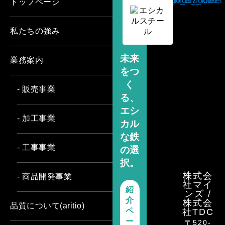
トップページ
私たちの強み
未来
業務案内
をつ
く
- 販売事業
る、
エシ
- 加工事業
カル
な鉄
- 工事事業
の選
択。
株式会
- 商品開発事業
社マイ
紹
ンズ /
介
株式会
品質について(aritio)
ペ
社TDC
ー
〒520-