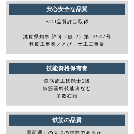
安心安全な品質
BCJ品質評定取得
滋賀県知事 許可（般-2）第13547号
鉄筋工事業／とび・土工工事業
技能資格保有者
鉄筋施工技能士1級
鉄筋基幹技能者など
多数在籍
鉄筋の品質
図面通りの太さの鉄筋であるか、