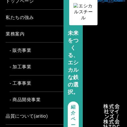
トップページ
私たちの強み
未来
業務案内
をつ
く
- 販売事業
る、
エシ
- 加工事業
カル
な鉄
- 工事事業
の選
択。
- 商品開発事業
株式会
紹
社マイ
介
ンズ /
品質について(aritio)
ペ
株式会
ー
社TDC