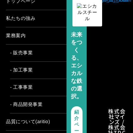
トップページ
私たちの強み
未来
業務案内
をつ
く
- 販売事業
る、
エシ
- 加工事業
カル
な鉄
- 工事事業
の選
択。
- 商品開発事業
株式会
紹
社マイ
介
ンズ /
品質について(aritio)
ペ
株式会
ー
社TDC