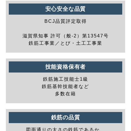
安心安全な品質
BCJ品質評定取得
滋賀県知事 許可（般-2）第13547号
鉄筋工事業／とび・土工工事業
技能資格保有者
鉄筋施工技能士1級
鉄筋基幹技能者など
多数在籍
鉄筋の品質
図面通りの太さの鉄筋であるか、