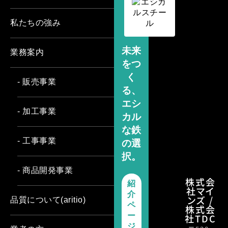
私たちの強み
未来
業務案内
をつ
く
- 販売事業
る、
エシ
- 加工事業
カル
な鉄
- 工事事業
の選
択。
- 商品開発事業
株式会
紹
社マイ
介
ンズ /
品質について(aritio)
ペ
株式会
ー
社TDC
ジ