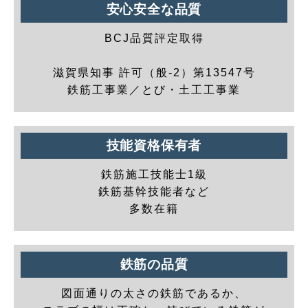
安心安全な品質
BCJ品質評定取得
滋賀県知事 許可（般-2）第13547号
鉄筋工事業／とび・土工工事業
技能資格保有者
鉄筋施工技能士1級
鉄筋基幹技能者など
多数在籍
鉄筋の品質
図面通りの太さの鉄筋であるか、