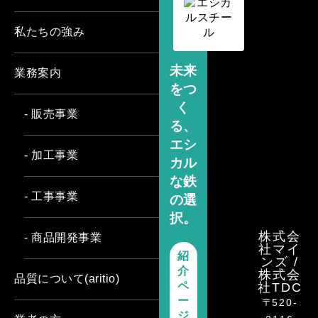
私たちの強み
未来
業務案内
をつ
く
- 販売事業
る、
エシ
- 加工事業
カル
な鉄
- 工事事業
の選
択。
株式会
- 商品開発事業
社マイ
紹
ンズ /
介
株式会
品質について(aritio)
ペ
社TDC
ー
〒520-
ジ