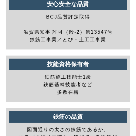
安心安全な品質
BCJ品質評定取得
滋賀県知事 許可（般-2）第13547号
鉄筋工事業／とび・土工工事業
技能資格保有者
鉄筋施工技能士1級
鉄筋基幹技能者など
多数在籍
鉄筋の品質
図面通りの太さの鉄筋であるか、