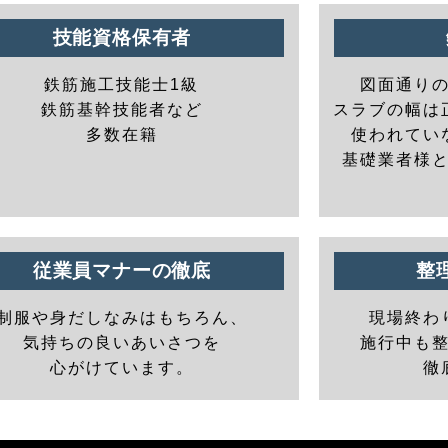
技能資格保有者
鉄筋施工技能士1級
図面通り
鉄筋基幹技能者など
スラブの幅は
多数在籍
使われてい
基礎業者様
従業員マナーの徹底
整
制服や身だしなみはもちろん、
現場終わ
気持ちの良いあいさつを
施行中も
心がけています。
徹