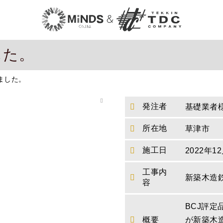
した。
ました。
発注者
基礎業者
所在地
草津市
施工日
2022年1
工事内
新築木造
容
BCJ評
概要
が新築木