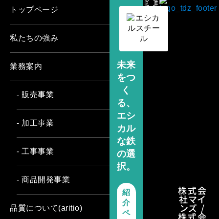
トップページ
私たちの強み
未来
業務案内
をつ
く
- 販売事業
る、
エシ
- 加工事業
カル
な鉄
- 工事事業
の選
択。
- 商品開発事業
株式会
紹
社マイ
介
ンズ /
品質について(aritio)
ペ
株式会