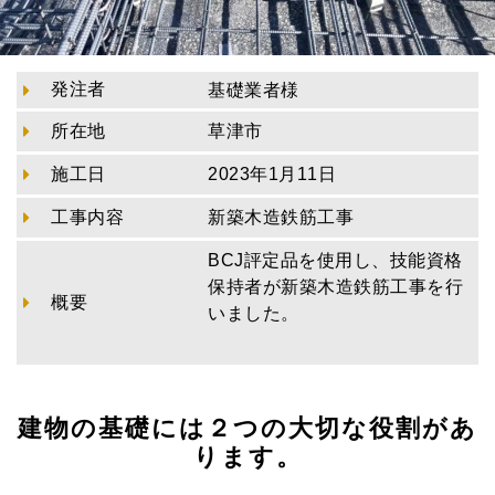
発注者
基礎業者様
所在地
草津市
施工日
2023年1月11日
工事内容
新築木造鉄筋工事
BCJ評定品を使用し、技能資格
保持者が新築木造鉄筋工事を行
概要
いました。
建物の基礎には２つの大切な役割があ
ります。