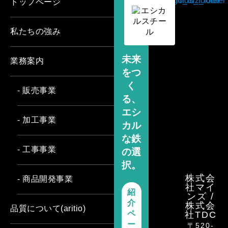
トップページ
私たちの強み
未来
業務案内
をつ
く
- 販売事業
る、
エシ
- 加工事業
カル
な鉄
- 工事事業
の選
択。
株式会
- 商品開発事業
社マイ
紹
ンズ /
介
株式会
品質について(aritio)
ペ
社TDC
ー
〒520-