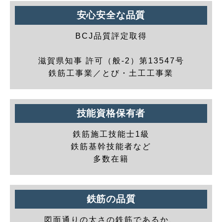
安心安全な品質
BCJ品質評定取得
滋賀県知事 許可（般-2）第13547号
鉄筋工事業／とび・土工工事業
技能資格保有者
鉄筋施工技能士1級
鉄筋基幹技能者など
多数在籍
鉄筋の品質
図面通りの太さの鉄筋であるか、