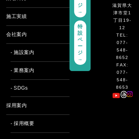
ジ
滋賀県大
→
津市堂1
施工実績
丁目19-
特
12
設
会社案内
TEL:
ペ
077-
ー
548-
- 施設案内
ジ
8652
→
FAX:
- 業務案内
077-
548-
8653
- SDGs
採用案内
- 採用概要