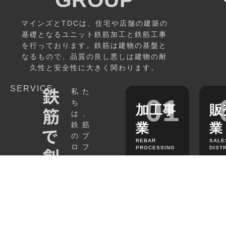
マインズとTDCは、住宅や店舗の建築の
基礎となるユニット鉄筋加工と鉄筋工事
を行っております。鉄筋は建物の基盤と
なるもので、品質の良し悪しは建物の耐
久性と安全性に大きく関わります。
鉄
SERVICE
私た
03
04
01
ち
工事事
商品開
加工事
販
筋
は、
業
発事業
鉄筋
業
業
で
のプ
NSTRUCTION
PRODUCT
REBAR
SALE
ロフ
創
PROCESSING
DIST
ユニット鉄筋
■ 内装用品
ェッ
■ 住宅用基礎ユ
■ 共
事
■ キャンプギア
る
ショ
→
ニット鉄筋
筋使
一級鉄筋施工
■ 家具 など
電話
メール
施工実績
採用案内
ナル
■ 補強筋、スラ
■ エ
技能士在籍
→
役
ブ筋 など
ール
建設業の許
とし
■ 県
 鉄筋工事
て、
など
立
ユニ
︎県内トップク
→
ット
ス工事実績