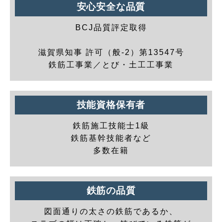
安心安全な品質
BCJ品質評定取得
滋賀県知事 許可（般-2）第13547号
鉄筋工事業／とび・土工工事業
技能資格保有者
鉄筋施工技能士1級
鉄筋基幹技能者など
多数在籍
鉄筋の品質
図面通りの太さの鉄筋であるか、