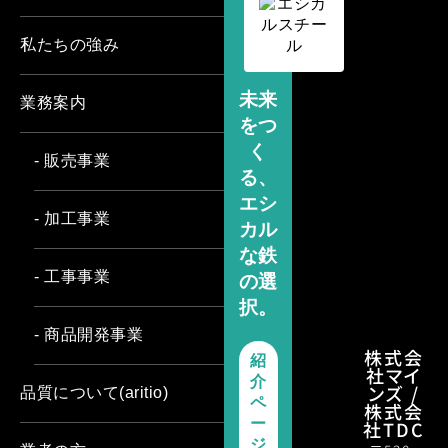
私たちの強み
未来
業務案内
をつ
く
- 販売事業
る、
エシ
- 加工事業
カル
な鉄
- 工事事業
の選
択。
- 商品開発事業
株式会
紹
社マイ
介
ンズ /
品質について(aritio)
ペ
株式会
ー
社TDC
ジ