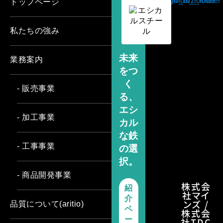
トップページ
私たちの強み
未来
業務案内
をつ
く
- 販売事業
る、
エシ
- 加工事業
カル
な鉄
- 工事事業
の選
択。
- 商品開発事業
株式会
紹
社マイ
介
ンズ /
品質について(aritio)
ペ
株式会
ー
社TDC