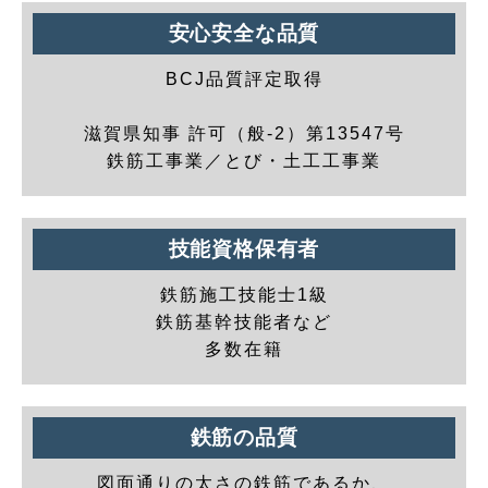
安心安全な品質
BCJ品質評定取得
滋賀県知事 許可（般-2）第13547号
鉄筋工事業／とび・土工工事業
技能資格保有者
鉄筋施工技能士1級
鉄筋基幹技能者など
多数在籍
鉄筋の品質
図面通りの太さの鉄筋であるか、