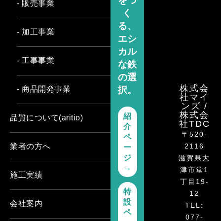
をつ
- 販売事業
く
る、
- 加工事業
エシ
カル
- 工事事業
な鉄
の選
株式会
択。
- 商品開発事業
社マイ
ンズ /
株式会
紹
品質について(aritio)
社TDC
介
〒520-
ペ
2116
業者の方へ
ー
ジ
滋賀県大
→
津市堂1
施工実績
丁目19-
特
12
設
会社案内
TEL:
ペ
077-