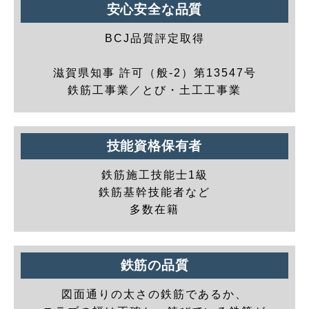
安心安全な品質
BCJ品質評定取得
滋賀県知事 許可（般-2）第13547号
鉄筋工事業／とび・土工工事業
技能資格保有者
鉄筋施工技能士1級
鉄筋基幹技能者など
多数在籍
鉄筋の品質
図面通りの太さの鉄筋であるか、