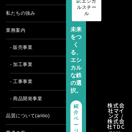
私たちの強み
未来
業務案内
をつ
く
- 販売事業
る、
エシ
- 加工事業
カル
な鉄
- 工事事業
の選
択。
- 商品開発事業
株式会
紹
社マイ
介
ンズ /
品質について(aritio)
ペ
株式会
ー
社TDC
ジ