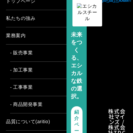
トップページ
私たちの強み
未来
業務案内
をつ
く
- 販売事業
る、
エシ
- 加工事業
カル
な鉄
- 工事事業
の選
択。
- 商品開発事業
株式会
紹
社マイ
介
ンズ /
品質について(aritio)
ペ
株式会
ー
社TDC