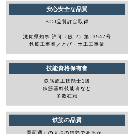
安心安全な品質
BCJ品質評定取得
滋賀県知事 許可（般-2）第13547号
鉄筋工事業／とび・土工工事業
技能資格保有者
鉄筋施工技能士1級
鉄筋基幹技能者など
多数在籍
鉄筋の品質
図面通りの太さの鉄筋であるか、