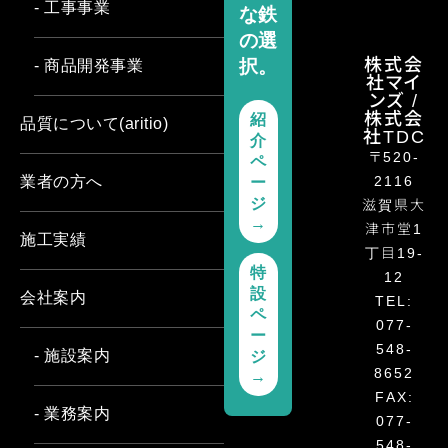
- 工事事業
な鉄
の選
株式会
択。
- 商品開発事業
社マイ
ンズ /
株式会
紹
品質について(aritio)
社TDC
介
〒520-
ペ
2116
業者の方へ
ー
滋賀県大
ジ
→
津市堂1
施工実績
丁目19-
特
12
設
会社案内
TEL:
ペ
077-
ー
548-
- 施設案内
ジ
8652
→
FAX:
- 業務案内
077-
548-