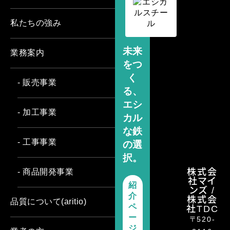
私たちの強み
未来
業務案内
をつ
く
- 販売事業
る、
エシ
- 加工事業
カル
な鉄
- 工事事業
の選
択。
株式会
- 商品開発事業
社マイ
紹
ンズ /
介
株式会
品質について(aritio)
社TDC
ペ
ー
〒520-
ジ