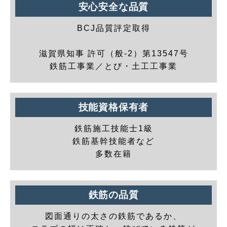
安心安全な品質
BCJ品質評定取得
滋賀県知事 許可（般-2）第13547号
鉄筋工事業／とび・土工工事業
技能資格保有者
鉄筋施工技能士1級
鉄筋基幹技能者など
多数在籍
鉄筋の品質
図面通りの太さの鉄筋であるか、