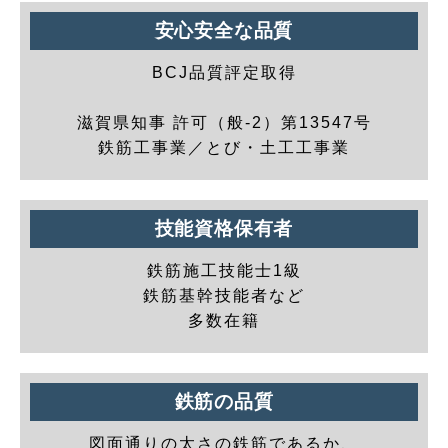
安心安全な品質
BCJ品質評定取得
滋賀県知事 許可（般-2）第13547号
鉄筋工事業／とび・土工工事業
技能資格保有者
鉄筋施工技能士1級
鉄筋基幹技能者など
多数在籍
鉄筋の品質
図面通りの太さの鉄筋であるか、