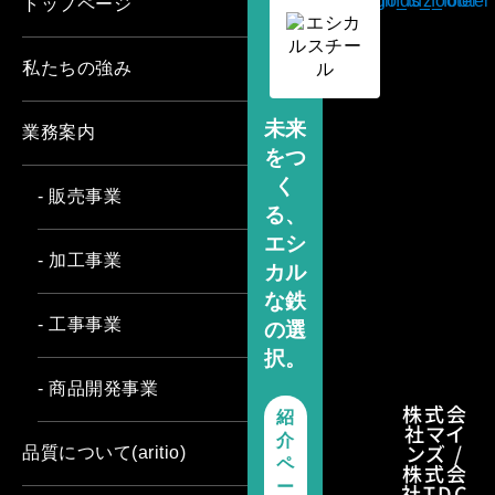
トップページ
私たちの強み
未来
業務案内
をつ
く
- 販売事業
る、
エシ
- 加工事業
カル
な鉄
- 工事事業
の選
択。
- 商品開発事業
株式会
紹
社マイ
介
ンズ /
品質について(aritio)
ペ
株式会
ー
社TDC