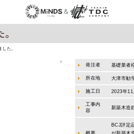
た。
ました。
発注者
基礎業者
所在地
大津市勧
施工日
2023年1
工事内
新築木造
容
BCJ評
概要
が新築木