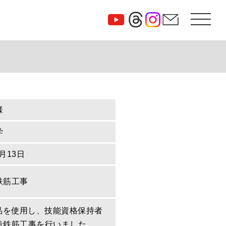
様
学
1月13日
鉄筋工事
定品を使用し、技能資格保持者
造鉄筋工事を行いました。