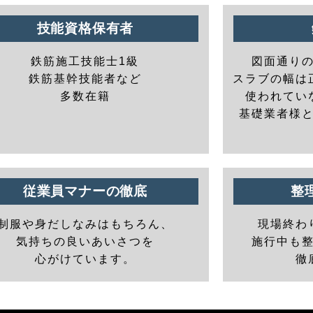
技能資格保有者
鉄筋施工技能士1級
図面通り
鉄筋基幹技能者など
スラブの幅は
多数在籍
使われてい
基礎業者様
従業員マナーの徹底
整
制服や身だしなみはもちろん、
現場終わ
気持ちの良いあいさつを
施行中も
心がけています。
徹