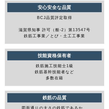
安心安全な品質
BCJ品質評定取得
滋賀県知事 許可（般-2）第13547号
鉄筋工事業／とび・土工工事業
技能資格保有者
鉄筋施工技能士1級
鉄筋基幹技能者など
多数在籍
鉄筋の品質
図面通りの太さの鉄筋であるか、