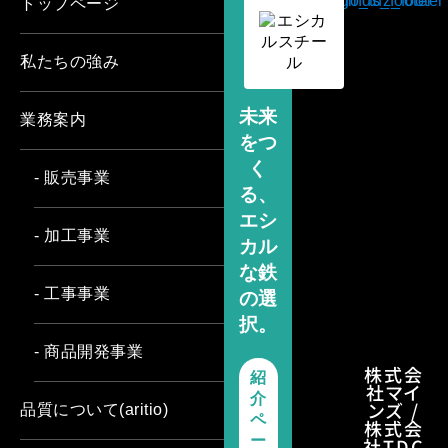
トップページ
私たちの強み
未来
業務案内
をつ
く
- 販売事業
る、
エシ
- 加工事業
カル
な鉄
- 工事事業
の選
択。
- 商品開発事業
株式会
紹
社マイ
介
ンズ /
品質について(aritio)
ペ
株式会
ー
社TDC