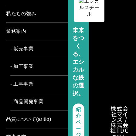
私たちの強み
未来
業務案内
をつ
く
- 販売事業
る、
エシ
- 加工事業
カル
な鉄
- 工事事業
の選
択。
- 商品開発事業
株式会
紹
社マイ
介
ンズ /
品質について(aritio)
ペ
株式会
ー
社TDC
ジ