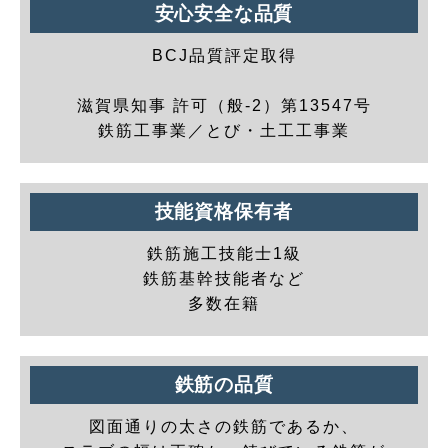
安心安全な品質
BCJ品質評定取得
滋賀県知事 許可（般-2）第13547号
鉄筋工事業／とび・土工工事業
技能資格保有者
鉄筋施工技能士1級
鉄筋基幹技能者など
多数在籍
鉄筋の品質
図面通りの太さの鉄筋であるか、