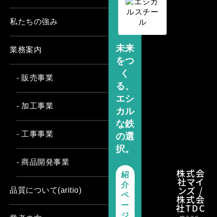
私たちの強み
未来
業務案内
をつ
く
- 販売事業
る、
エシ
- 加工事業
カル
な鉄
- 工事事業
の選
択。
- 商品開発事業
株式会
紹
社マイ
介
ンズ /
品質について(aritio)
ペ
株式会
ー
社TDC
ジ