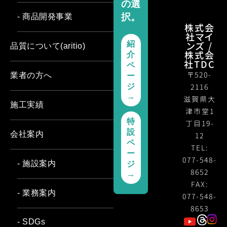
の選
択。
- 商品開発事業
株式会
社マイ
ンズ /
紹
品質について(aritio)
株式会
介
社TDC
ペ
〒520-
業者の方へ
ー
2116
ジ
→
滋賀県大
施工実績
津市堂1
特
丁目19-
設
会社案内
12
ペ
TEL:
ー
077-548-
- 施設案内
ジ
8652
→
FAX:
- 業務案内
077-548-
8653
- SDGs