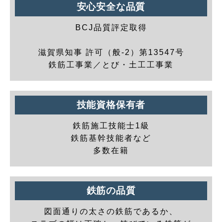
安心安全な品質
BCJ品質評定取得
滋賀県知事 許可（般-2）第13547号
鉄筋工事業／とび・土工工事業
技能資格保有者
鉄筋施工技能士1級
鉄筋基幹技能者など
多数在籍
鉄筋の品質
図面通りの太さの鉄筋であるか、