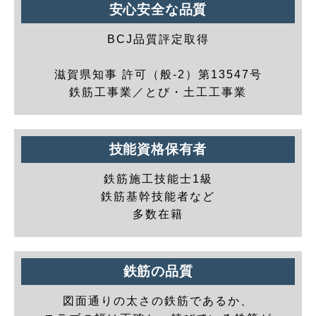
安心安全な品質
BCJ品質評定取得
滋賀県知事 許可（般-2）第13547号
鉄筋工事業／とび・土工工事業
技能資格保有者
鉄筋施工技能士1級
鉄筋基幹技能者など
多数在籍
鉄筋の品質
図面通りの太さの鉄筋であるか、