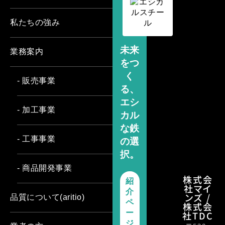
私たちの強み
未来
業務案内
をつ
く
- 販売事業
る、
エシ
- 加工事業
カル
な鉄
- 工事事業
の選
択。
- 商品開発事業
株式会
紹
社マイ
介
ンズ /
品質について(aritio)
ペ
株式会
ー
社TDC
ジ