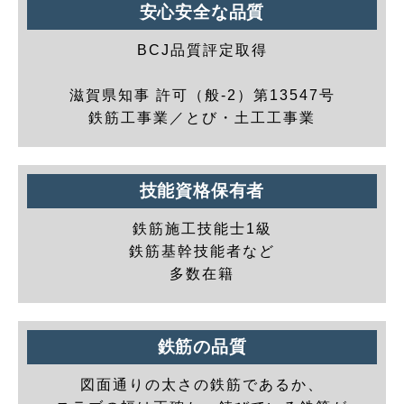
安心安全な品質
BCJ品質評定取得
滋賀県知事 許可（般-2）第13547号
鉄筋工事業／とび・土工工事業
技能資格保有者
鉄筋施工技能士1級
鉄筋基幹技能者など
多数在籍
鉄筋の品質
図面通りの太さの鉄筋であるか、