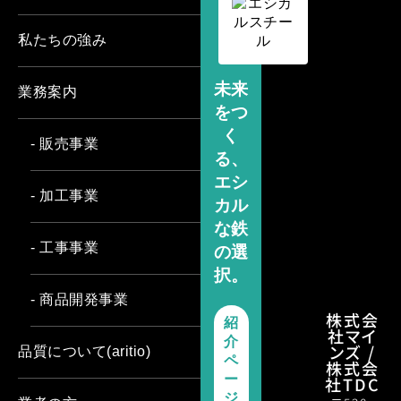
私たちの強み
未来
業務案内
をつ
く
- 販売事業
る、
エシ
- 加工事業
カル
な鉄
- 工事事業
の選
択。
- 商品開発事業
株式会
紹
社マイ
介
ンズ /
品質について(aritio)
ペ
株式会
ー
社TDC
ジ